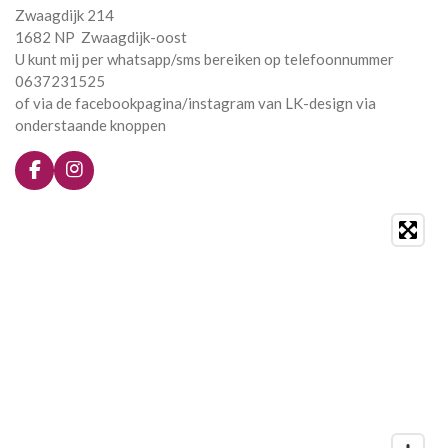
Zwaagdijk 214
1682 NP Zwaagdijk-oost
U kunt mij per whatsapp/sms bereiken op telefoonnummer
0637231525
of via de facebookpagina/instagram van LK-design via
onderstaande knoppen
F
I
a
n
c
s
e
t
b
a
o
g
o
r
k
a
m