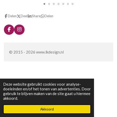
Delen
Deel
Share
Delen
F
I
a
n
c
s
e
t
b
a
© 2015 - 2026 www.lkdesign.nl
o
g
o
r
k
a
m
Deze website gebruikt cookies voor analyse-
doeleinden en/of het tonen van advertenties. Door
gebruik te blijven maken van de site gaat u hiermee
akkoord.
Akkoord