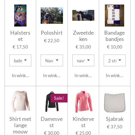
Halsters
Poloshirt
Zweetde
Bandage
et
ken
bandjes
€ 22,50
€ 17,50
€ 35,00
€ 10,00
In winkelwagen
In winkelwagen
In winkelwagen
In winkelwage
Sale!
Shirt met
Damesve
Kinderve
Sjabrak
lange
st
st
€ 37,50
mouw
€ 30,00
€ 25,00