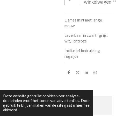
winkelwagen
Damesshirt met lange
mouw
Leverbaar in zwart, grijs,
wit, lichtroze
Incliusief bedrukking
rugzijde
D
D
S
D
e
e
h
e
l
e
a
l
e
l
r
e
n
e
n
Deze website gebruikt cookies voor analyse-
doeleinden en/of het tonen van advertenties. Door
gebruik te blijven maken van de site gaat u hiermee
© 2015 - 2026 www.lkdesign.nl
akkoord.