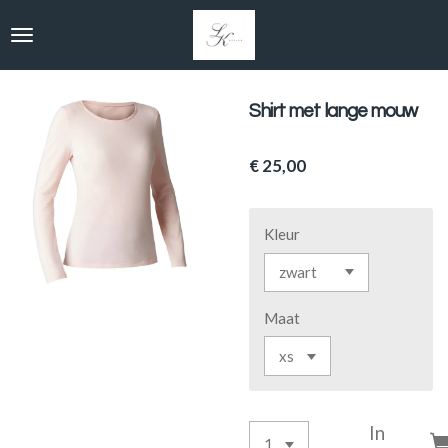
Ga
direct
naar
de
hoofdinhoud
Shirt met lange mouw
€ 25,00
Kleur
Maat
In